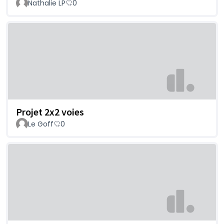
Nathalie LP
0
Projet 2x2 voies
Le Goff
0