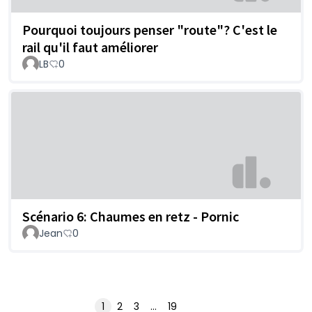
Pourquoi toujours penser "route"? C'est le
rail qu'il faut améliorer
LB
0
Scénario 6: Chaumes en retz - Pornic
Jean
0
1
2
3
…
19