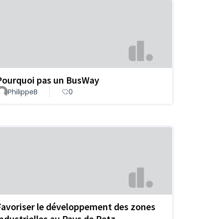
Pourquoi pas un BusWay
PhilippeB
0
Favoriser le développement des zones
industrielles au Pays de Retz