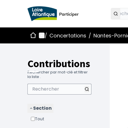
Accueil
Menu principal
/
Concertations
/
Nantes-Pornic
Contributions
Rechercher par mot-clé et filtrer
la liste .
Section
Tout