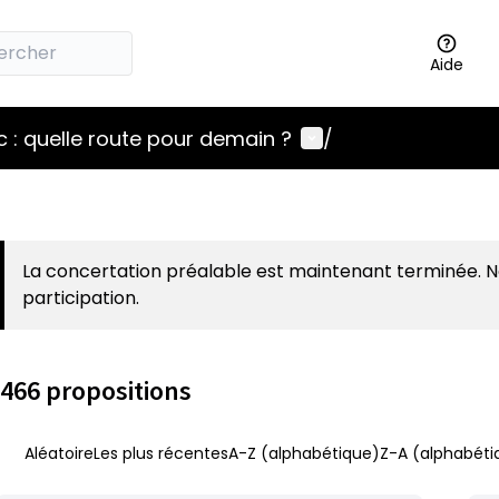
Aide
Menu utilisateur
 : quelle route pour demain ?
/
La concertation préalable est maintenant terminée. 
participation.
466 propositions
Aléatoire
Les plus récentes
A-Z (alphabétique)
Z-A (alphabéti