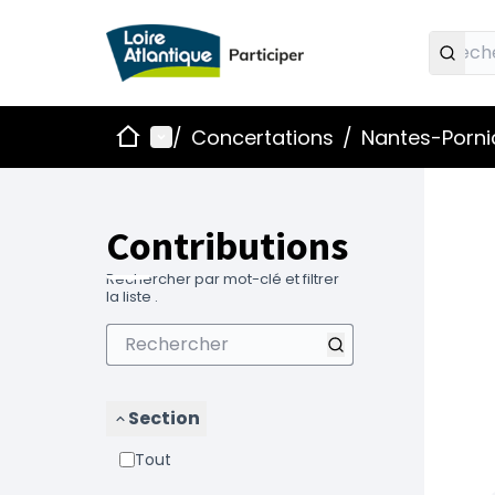
Accueil
Menu principal
/
Concertations
/
Nantes-Pornic
Contributions
Rechercher par mot-clé et filtrer
la liste .
Section
Tout