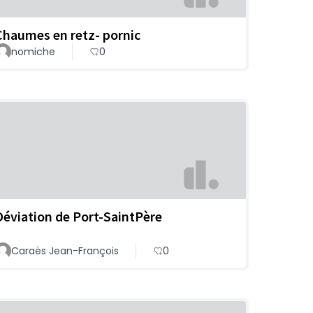
Chaumes en retz- pornic
nomiche
0
Déviation de Port-SaintPère
Caraës Jean-François
0