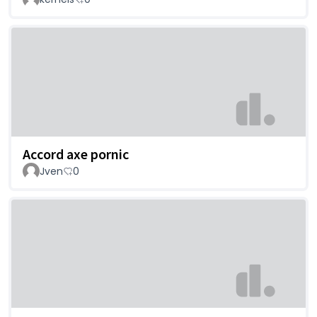
Accord axe pornic
Jven
0