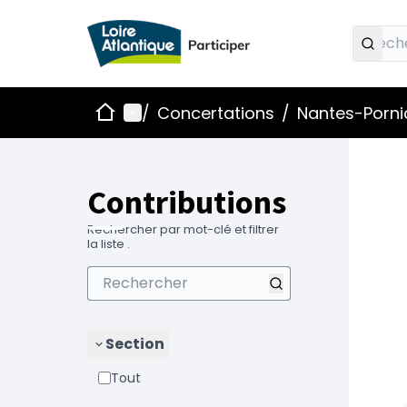
Accueil
Menu principal
/
Concertations
/
Nantes-Pornic
Contributions
Rechercher par mot-clé et filtrer
la liste .
Section
Tout