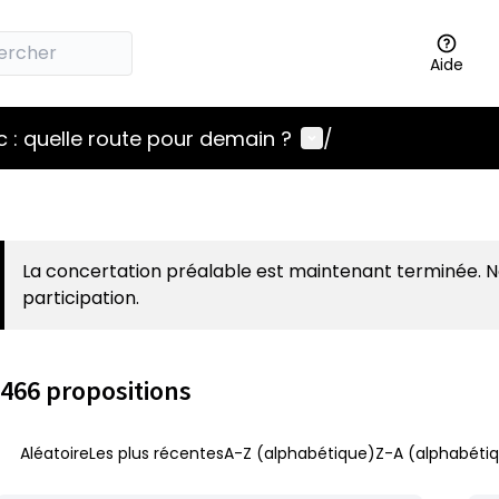
Aide
Menu utilisateur
 : quelle route pour demain ?
/
La concertation préalable est maintenant terminée. 
participation.
466 propositions
Aléatoire
Les plus récentes
A-Z (alphabétique)
Z-A (alphabétiq