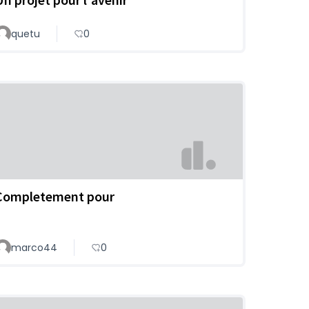
quetu
0
Completement pour
marco44
0