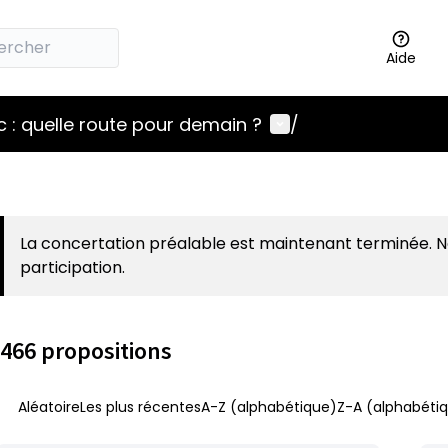
Aide
Menu utilisateur
 : quelle route pour demain ?
/
La concertation préalable est maintenant terminée. 
participation.
466 propositions
Aléatoire
Les plus récentes
A-Z (alphabétique)
Z-A (alphabétiq