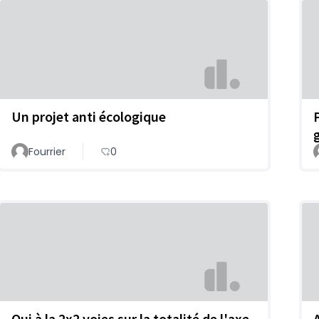
Un projet anti écologique
Fourrier
0
Oui à la 2x2 voies sur la totalité de l'axe