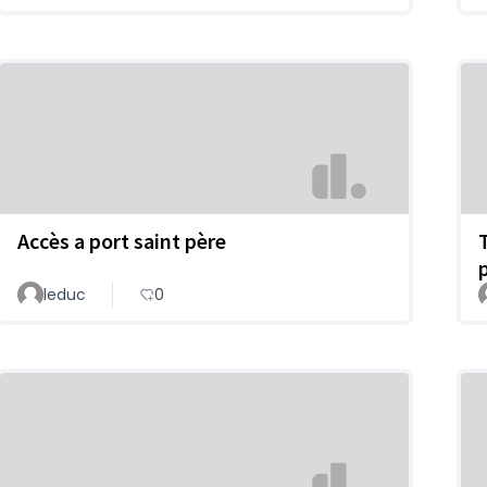
Accès a port saint père
p
leduc
0