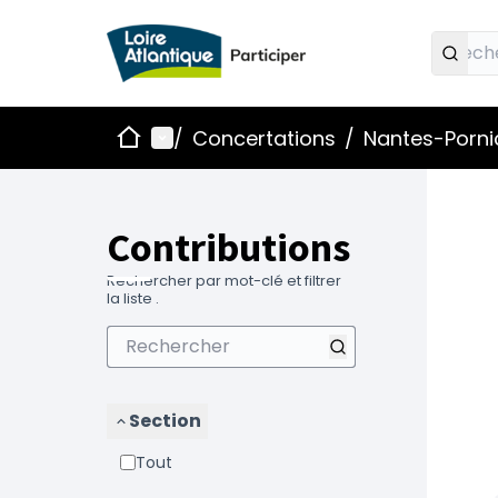
Accueil
Menu principal
/
Concertations
/
Nantes-Pornic
Contributions
Rechercher par mot-clé et filtrer
la liste .
Section
Tout