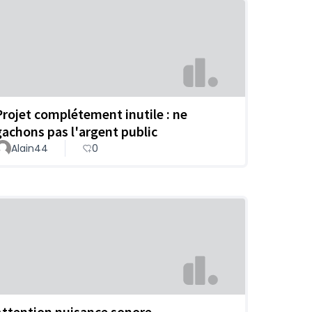
Projet complétement inutile : ne
gachons pas l'argent public
Alain44
0
Attention nuisance sonore