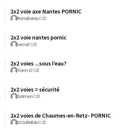
2x2 voie axe Nantes PORNIC
Rondineau
0
2x2 voie nantes pornic
Lecuit
0
2x2 voies ...sous l’eau?
Yann D
0
2x2 voies = sécurité
Salmon
0
2x2 voies de Chaumes-en-Retz- PORNIC
DOURNEAU
0