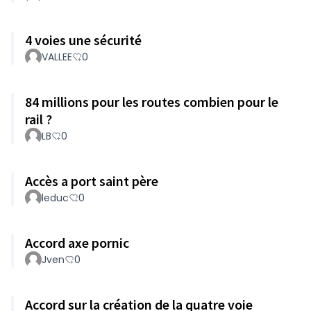
4 voies une sécurité
VALLEE
0
84 millions pour les routes combien pour le
rail ?
LB
0
Accès a port saint père
leduc
0
Accord axe pornic
Jven
0
Accord sur la création de la quatre voie