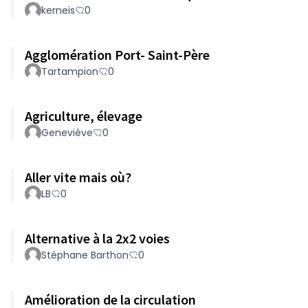
kerneis
0
Agglomération Port- Saint-Père
Tartampion
0
Agriculture, élevage
Geneviève
0
Aller vite mais où?
LB
0
Alternative à la 2x2 voies
Stéphane Barthon
0
Amélioration de la circulation