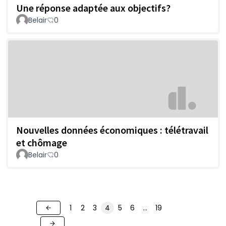
Une réponse adaptée aux objectifs?
Belair
0
Nouvelles données économiques : télétravail
et chômage
Belair
0
1
2
3
4
5
6
…
19