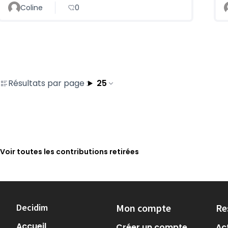
Coline
0
Résultats par page :
25
Voir toutes les contributions retirées
Decidim
Mon compte
Re
Accueil
Créer un compte
Act