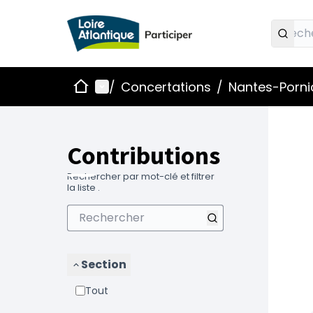
Accueil
Menu principal
/
Concertations
/
Nantes-Pornic
Contributions
Rechercher par mot-clé et filtrer
la liste .
Section
Tout