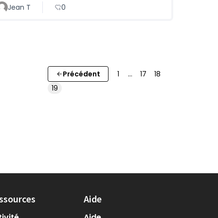
Jean T
0
Précédent
1
…
17
18
19
ssources
Aide
ivité
Aide