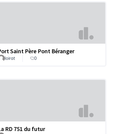
Port Saint Père Pont Béranger
loirat
0
La RD 751 du futur