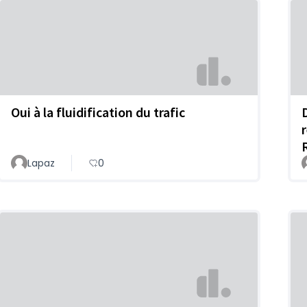
Oui à la fluidification du trafic
Lapaz
0