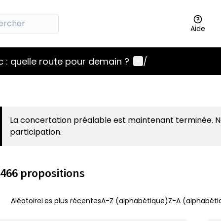
Aide
Menu utilisateur
 : quelle route pour demain ?
/
La concertation préalable est maintenant terminée. 
participation.
466 propositions
Aléatoire
Les plus récentes
A-Z (alphabétique)
Z-A (alphabéti