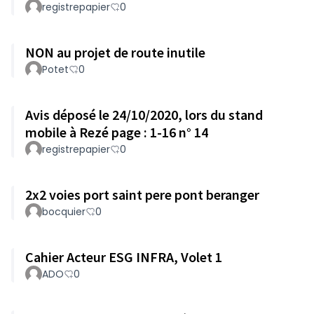
registrepapier
0
NON au projet de route inutile
Potet
0
Avis déposé le 24/10/2020, lors du stand
mobile à Rezé page : 1-16 n° 14
registrepapier
0
2x2 voies port saint pere pont beranger
bocquier
0
Cahier Acteur ESG INFRA, Volet 1
ADO
0