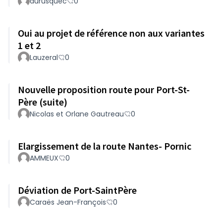
durusquec
0
Oui au projet de référence non aux variantes
1 et 2
Lauzeral
0
Nouvelle proposition route pour Port-St-
Père (suite)
Nicolas et Orlane Gautreau
0
Elargissement de la route Nantes- Pornic
AMMEUX
0
Déviation de Port-SaintPère
Caraës Jean-François
0