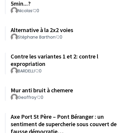
5min...?
Nicolas
0
Alternative à la 2x2 voies
Stéphane Barthon
0
Contre les variantes 1 et 2: contre l
expropriation
BARDELLI
0
Mur anti bruit à chemere
Geoffroy
0
Axe Port St Père – Pont Béranger : un
sentiment de supercherie sous couvert de
fausse démocratie…