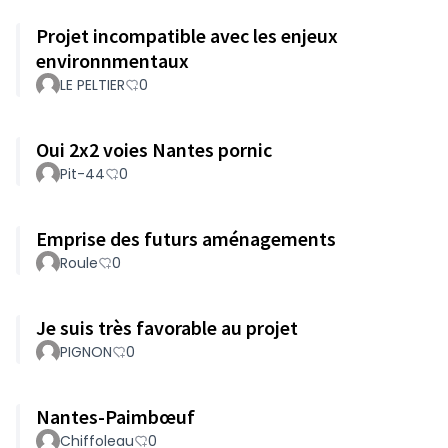
Projet incompatible avec les enjeux
environnmentaux
LE PELTIER
0
Oui 2x2 voies Nantes pornic
Pit-44
0
Emprise des futurs aménagements
Roule
0
Je suis très favorable au projet
PIGNON
0
Nantes-Paimbœuf
Chiffoleau
0