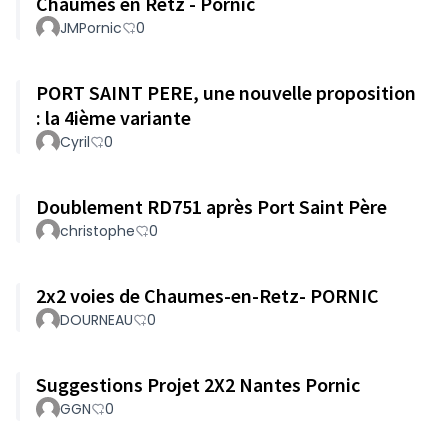
Chaumes en Retz - Pornic
JMPornic
0
PORT SAINT PERE, une nouvelle proposition
: la 4ième variante
Cyril
0
Doublement RD751 après Port Saint Père
christophe
0
2x2 voies de Chaumes-en-Retz- PORNIC
DOURNEAU
0
Suggestions Projet 2X2 Nantes Pornic
GGN
0