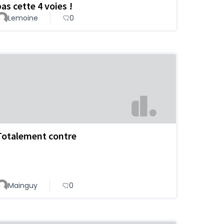
pas cette 4 voies !
Lemoine
0
Totalement contre
Mainguy
0