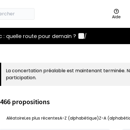
Aide
Menu utilisateur
 : quelle route pour demain ?
/
La concertation préalable est maintenant terminée. 
participation.
466 propositions
Aléatoire
Les plus récentes
A-Z (alphabétique)
Z-A (alphabéti