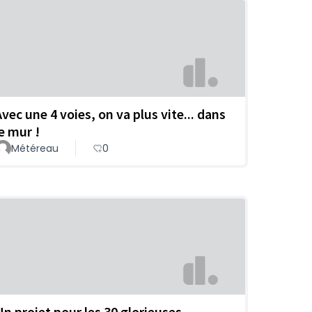
Avec une 4 voies, on va plus vite... dans
le mur !
Météreau
0
Un projet pour les 30 glorieuses