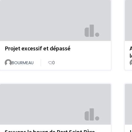
Projet excessif et dépassé
BOURMEAU
0
Sauvons le bourg de Port Saint Père