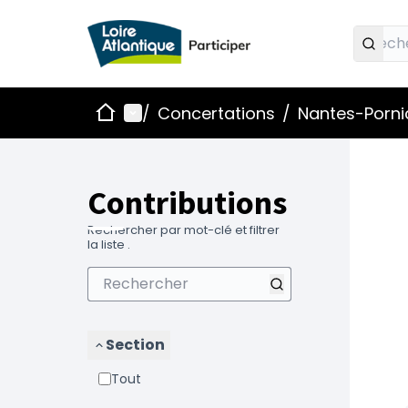
Accueil
Menu principal
/
Concertations
/
Nantes-Pornic
Contributions
Rechercher par mot-clé et filtrer
la liste .
Section
Tout