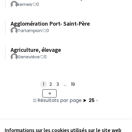
kerneis
0
Agglomération Port- Saint-Père
Tartampion
0
Agriculture, élevage
Geneviève
0
1
2
3
…
19
Résultats par page :
25
Voir toutes les contributions retirées
Informations sur les cookies utilisés sur le site web