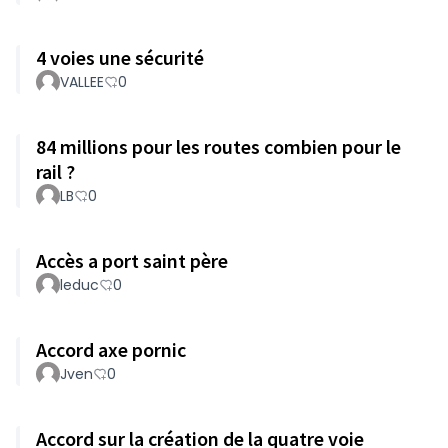
4 voies une sécurité
VALLEE
0
84 millions pour les routes combien pour le
rail ?
LB
0
Accès a port saint père
leduc
0
Accord axe pornic
Jven
0
Accord sur la création de la quatre voie