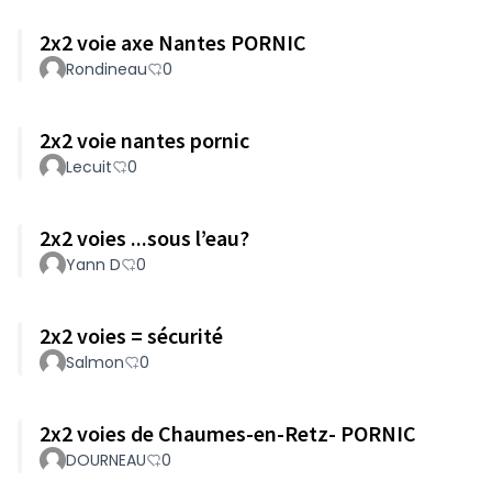
2x2 voie axe Nantes PORNIC
Rondineau
0
2x2 voie nantes pornic
Lecuit
0
2x2 voies ...sous l’eau?
Yann D
0
2x2 voies = sécurité
Salmon
0
2x2 voies de Chaumes-en-Retz- PORNIC
DOURNEAU
0