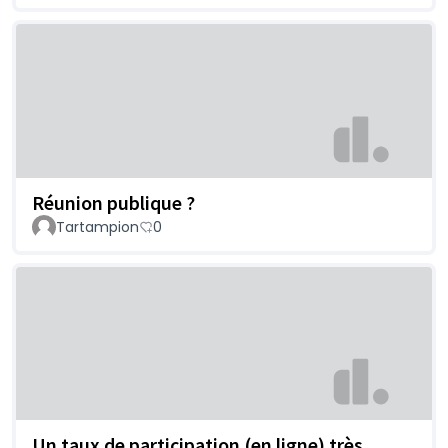
Réunion publique ?
Tartampion
0
Un taux de participation (en ligne) très