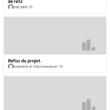
de retz
VACHER
0
Refus du projet.
Sobriété et Décroissance
0