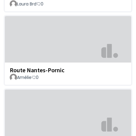
Laura Brd
0
Route Nantes-Pornic
Amélie
0