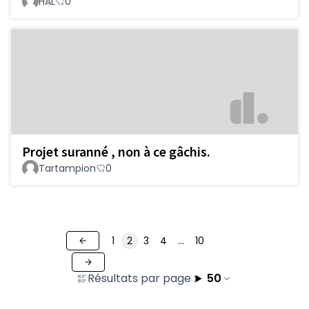
HAL
0
Projet suranné , non à ce gâchis.
Tartampion
0
1
2
3
4
…
10
Résultats par page :
50