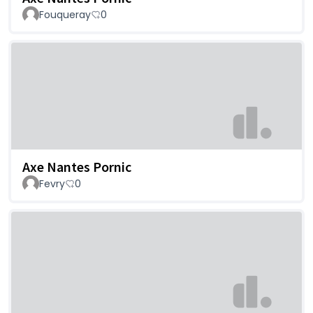
Fouqueray
0
Axe Nantes Pornic
Fevry
0