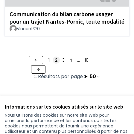
Communication du bilan carbone usager
pour un trajet Nantes-Pornic, toute modalité
Vincent
0
1
2
3
4
…
10
Résultats par page :
50
Voir toutes les contributions retirées
Informations sur les cookies utilisés sur le site web
Nous utilisons des cookies sur notre site Web pour
améliorer la performance et les contenus du site. Les
Conditions d'utilisation
cookies nous permettent de fournir une expérience
Paramètres des cookies
utilisateur et un contenu plus personnalisés à partir de nos
participer.loire-atlantique.fr sur Facebook
participer.loire-atlantique.fr sur Instagram
participer.loire-atlantique.fr sur YouTube