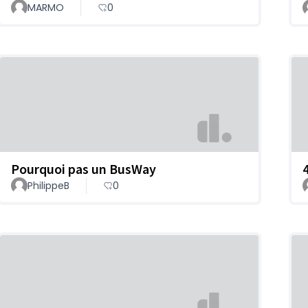
MARMO
0
Pourquoi pas un BusWay
PhilippeB
0