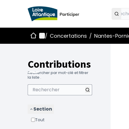
Accueil
Menu principal
/
Concertations
/
Nantes-Pornic
Contributions
Rechercher par mot-clé et filtrer
la liste .
Section
Tout