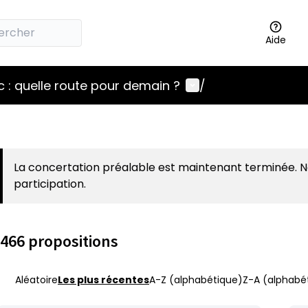
Aide
Menu utilisateur
 : quelle route pour demain ?
/
La concertation préalable est maintenant terminée. 
participation.
466 propositions
Aléatoire
Les plus récentes
A-Z (alphabétique)
Z-A (alphabét