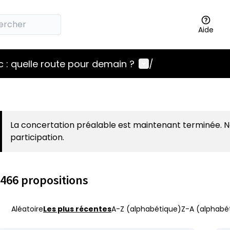
Aide
Menu utilisateur
 : quelle route pour demain ?
/
La concertation préalable est maintenant terminée. 
participation.
466 propositions
Aléatoire
Les plus récentes
A-Z (alphabétique)
Z-A (alphabét