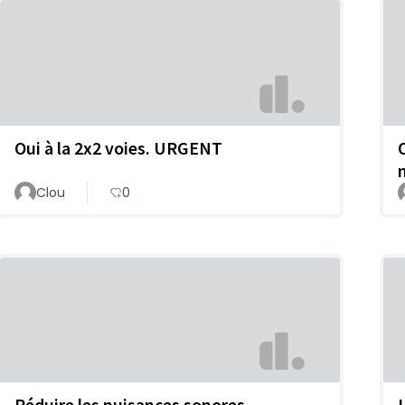
Oui à la 2x2 voies. URGENT
Clou
0
Réduire les nuisances sonores
L