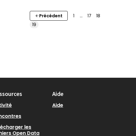
Précédent
1
…
17
18
19
ssources
Aide
ivité
Aide
ncontres
lécharger les
chiers Open Data