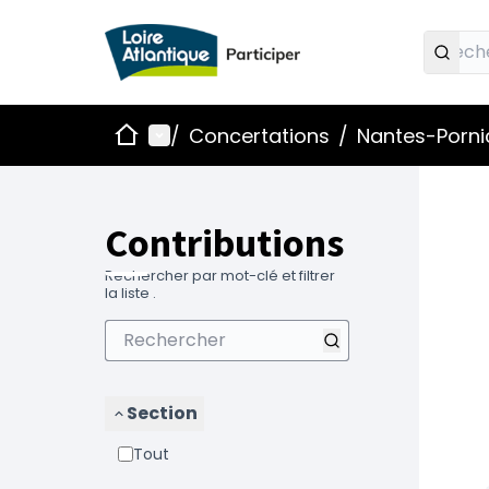
Accueil
Menu principal
/
Concertations
/
Nantes-Pornic
Contributions
Rechercher par mot-clé et filtrer
la liste .
Section
Tout