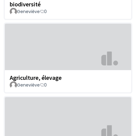
biodiversité
Geneviève
0
Agriculture, élevage
Geneviève
0