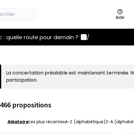
Aide
Menu utilisateur
 : quelle route pour demain ?
/
La concertation préalable est maintenant terminée. 
participation.
466 propositions
Aléatoire
Les plus récentes
A-Z (alphabétique)
Z-A (alphabét