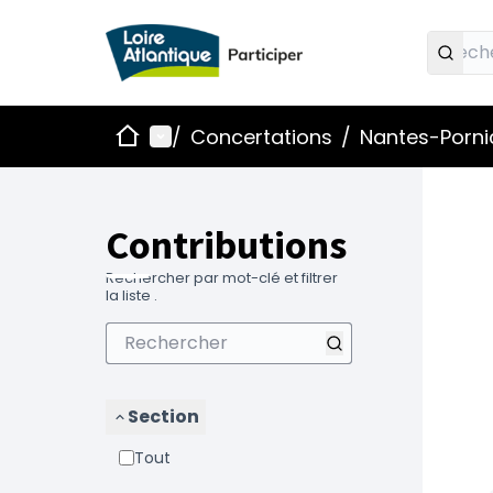
Accueil
Menu principal
/
Concertations
/
Nantes-Pornic
Contributions
Rechercher par mot-clé et filtrer
la liste .
Section
Tout