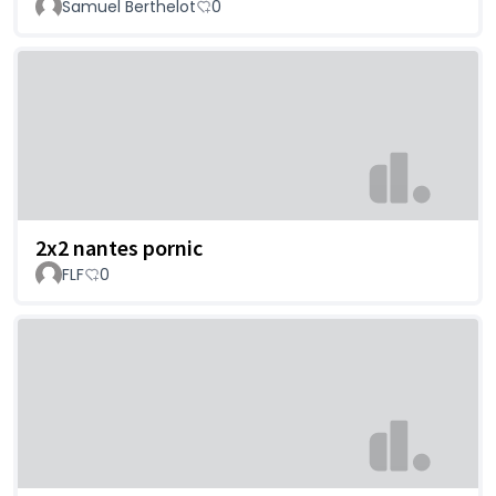
Samuel Berthelot
0
2x2 nantes pornic
FLF
0