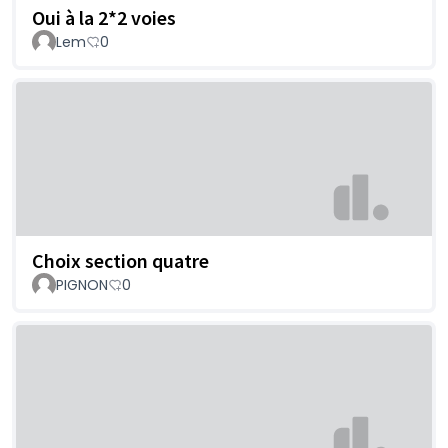
Oui à la 2*2 voies
Lem
0
Choix section quatre
PIGNON
0