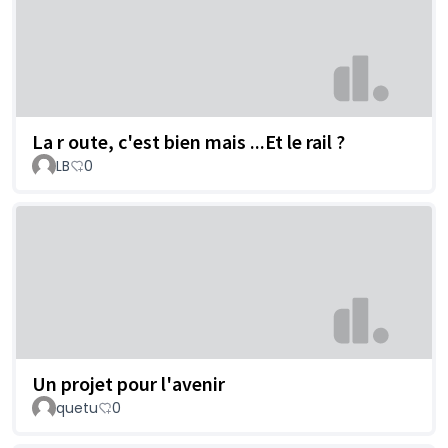
La r oute, c'est bien mais ...Et le rail ?
LB
0
Un projet pour l'avenir
quetu
0