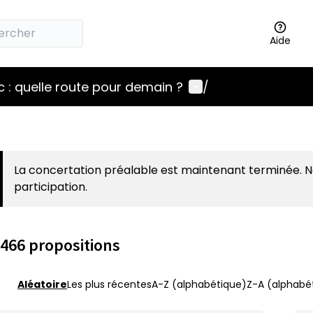
Aide
Menu utilisateur
 : quelle route pour demain ?
/
La concertation préalable est maintenant terminée. 
participation.
466 propositions
Aléatoire
Les plus récentes
A-Z (alphabétique)
Z-A (alphabét