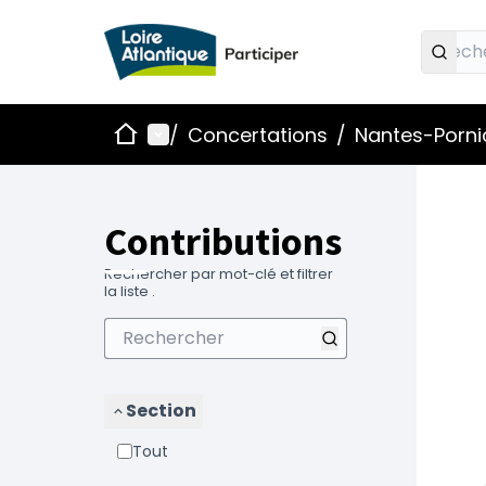
Accueil
Menu principal
/
Concertations
/
Nantes-Pornic
Contributions
Rechercher par mot-clé et filtrer
la liste .
Section
Tout