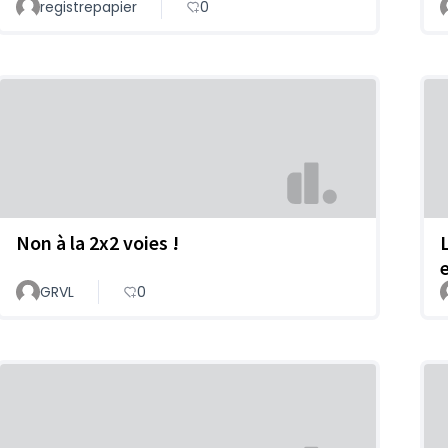
registrepapier
0
Non à la 2x2 voies !
GRVL
0