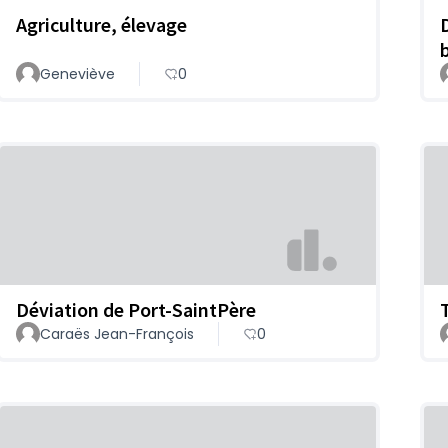
Agriculture, élevage
Geneviève
0
Déviation de Port-SaintPère
Caraës Jean-François
0