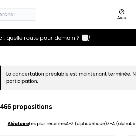
Aide
Menu utilisateur
 : quelle route pour demain ?
/
La concertation préalable est maintenant terminée. 
participation.
466 propositions
Aléatoire
Les plus récentes
A-Z (alphabétique)
Z-A (alphabét