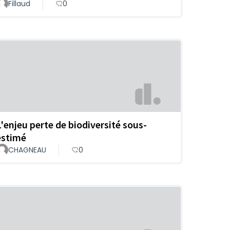
Fillaud
0
L'enjeu perte de biodiversité sous-
estimé
CHAGNEAU
0