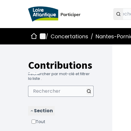
Accueil
Menu principal
/
Concertations
/
Nantes-Pornic
Contributions
Rechercher par mot-clé et filtrer
la liste .
Section
Tout