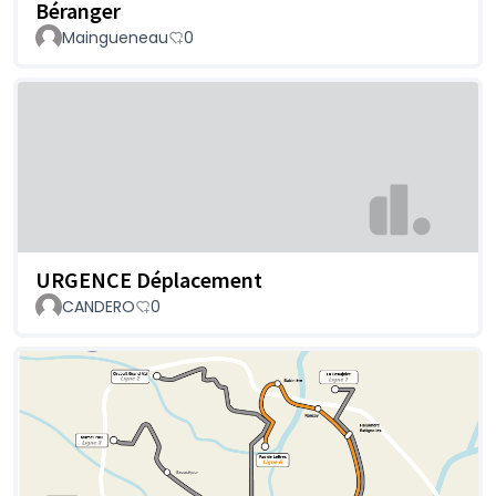
Béranger
Maingueneau
0
URGENCE Déplacement
CANDERO
0