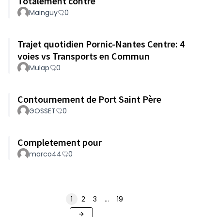
Totalement contre
Mainguy
0
Trajet quotidien Pornic-Nantes Centre: 4
voies vs Transports en Commun
Mulap
0
Contournement de Port Saint Père
GOSSET
0
Completement pour
marco44
0
1
2
3
…
19