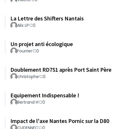
La Lettre des Shifters Nantais
Alix LP
0
Un projet anti écologique
Fourrier
0
Doublement RD751 après Port Saint Père
christophe
0
Equipement Indispensable !
Bertrand H
0
Impact de l'axe Nantes Pornic sur la D80
CUDENNEC
0