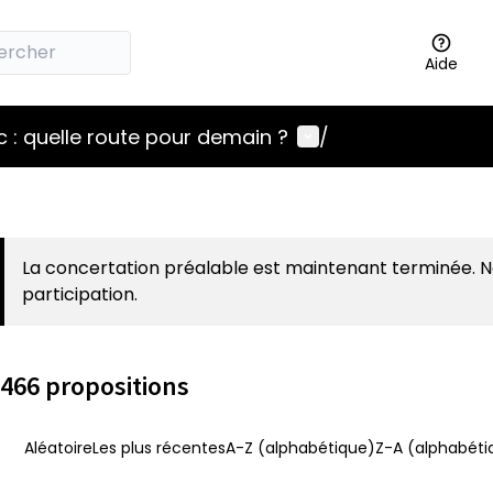
Aide
Menu utilisateur
 : quelle route pour demain ?
/
La concertation préalable est maintenant terminée. 
participation.
466 propositions
Aléatoire
Les plus récentes
A-Z (alphabétique)
Z-A (alphabéti