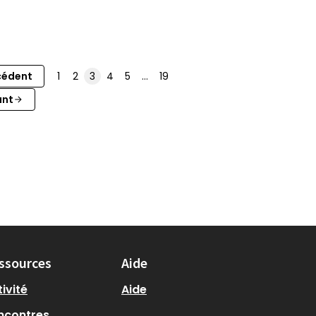
cédent
1
2
3
4
5
…
19
ant
ssources
Aide
ivité
Aide
ncontres