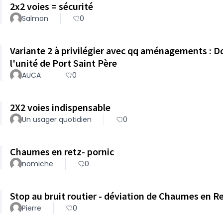
2x2 voies = sécurité
Salmon
0
Variante 2 à privilégier avec qq aménagements : D
l'unité de Port Saint Père
AUCA
0
2X2 voies indispensable
Un usager quotidien
0
Chaumes en retz- pornic
nomiche
0
Stop au bruit routier - déviation de Chaumes en R
Pierre
0