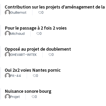
Contribution sur les projets d’aménagement de l
Guillemot
0
Pour le passage à 2 fois 2 voies
Michaud
0
Opposé au projet de doublement
GHEVART-WITEK
0
Oui 2x2 voies Nantes pornic
Pit-44
0
Nuisance sonore bourg
Projet
0