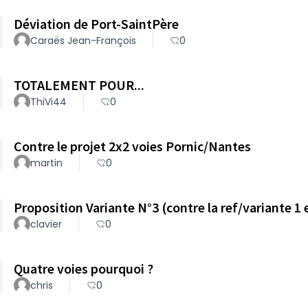
Déviation de Port-SaintPère
Caraës Jean-François
0
TOTALEMENT POUR...
ThiVi44
0
Contre le projet 2x2 voies Pornic/Nantes
martin
0
Proposition Variante N°3 (contre la ref/variante 1 
clavier
0
Quatre voies pourquoi ?
chris
0