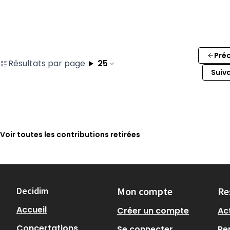
Pré
Résultats par page :
25
Suiv
Voir toutes les contributions retirées
Decidim
Mon compte
Re
Accueil
Créer un compte
Act
Concertations
Se connecter
Re