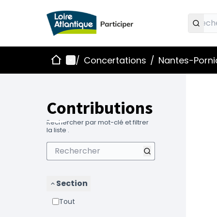
Accueil
Menu principal
/
Concertations
/
Nantes-Pornic
Contributions
Rechercher par mot-clé et filtrer
la liste .
Section
Tout