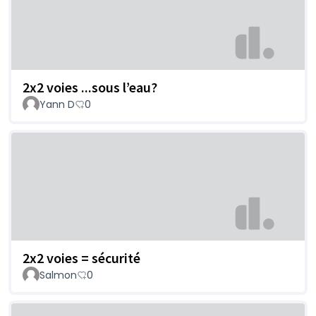
2x2 voies ...sous l’eau?
Yann D
0
2x2 voies = sécurité
Salmon
0