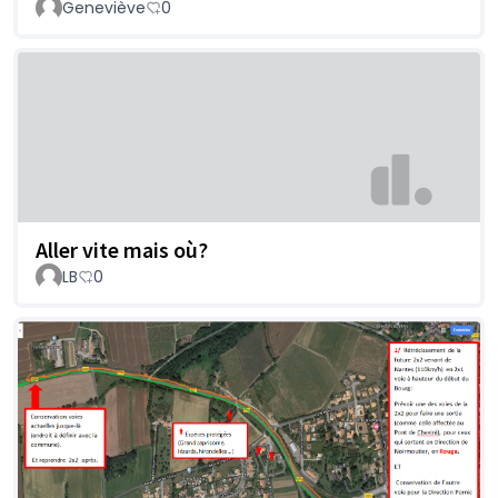
Geneviève
0
Aller vite mais où?
LB
0