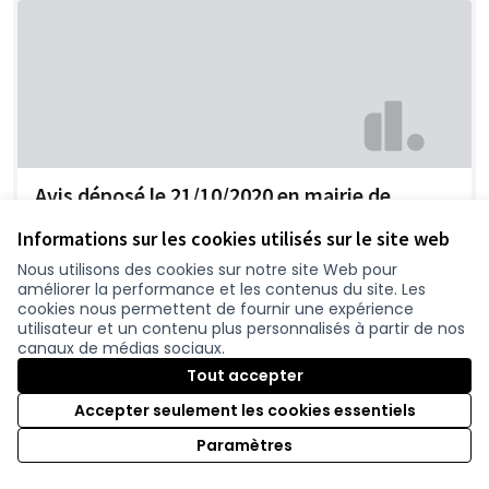
Avis déposé le 21/10/2020 en mairie de
Chaumes-en-Retz - page : 1-06 - no :04
Informations sur les cookies utilisés sur le site web
registrepapier
0
Nous utilisons des cookies sur notre site Web pour
améliorer la performance et les contenus du site. Les
cookies nous permettent de fournir une expérience
utilisateur et un contenu plus personnalisés à partir de nos
canaux de médias sociaux.
Tout accepter
Accepter seulement les cookies essentiels
Paramètres
Avis déposé le 21/10/2020 en mairie de