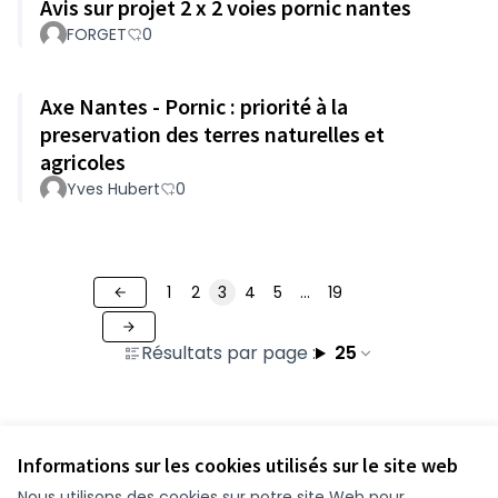
Avis sur projet 2 x 2 voies pornic nantes
FORGET
0
Axe Nantes - Pornic : priorité à la
preservation des terres naturelles et
agricoles
Yves Hubert
0
1
2
3
4
5
…
19
Résultats par page :
25
Voir toutes les contributions retirées
Informations sur les cookies utilisés sur le site web
Nous utilisons des cookies sur notre site Web pour