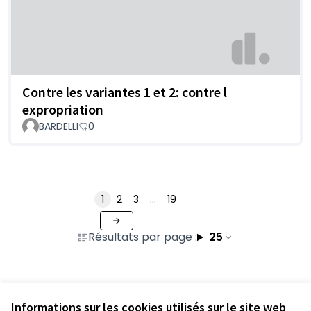
Contre les variantes 1 et 2: contre l
expropriation
BARDELLI
0
1
2
3
…
19
Résultats par page :
25
Voir toutes les contributions retirées
Informations sur les cookies utilisés sur le site web