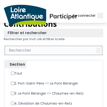
Men
Se connecter
Nantes-Pornic : quelle route pour demain ?
/
Menu 
Contributions
Contributions
Filtrer et rechercher
Rechercher par mot-clé et filtrer la liste .
Section
Tout
2. Port-Saint-Père <> Le Pont Béranger