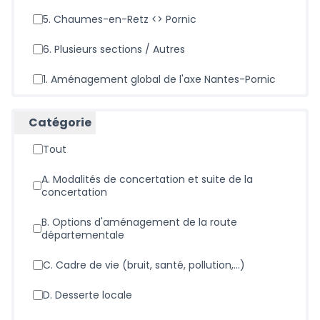
3. Le Pont Béranger <> Chaumes-en-Retz
4. Déviation de Chaumes-en-Retz
5. Chaumes-en-Retz <> Pornic
6. Plusieurs sections / Autres
1. Aménagement global de l'axe Nantes-Pornic
Catégorie
Tout
Informations sur les cookies utilisés sur le
site web
a. Modalités de concertation et suite de la
concertation
Nous utilisons des cookies sur notre site Web pour
améliorer la performance et les contenus du site. Les
cookies nous permettent de fournir une expérience
b. Options d'aménagement de la route
utilisateur et un contenu plus personnalisés à partir de nos
départementale
canaux de médias sociaux.