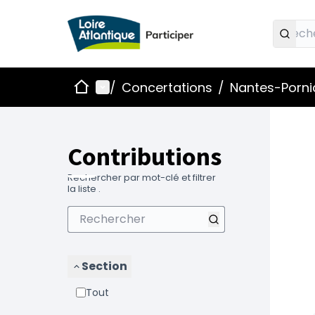
Accueil
Menu principal
/
Concertations
/
Nantes-Pornic
Contributions
Rechercher par mot-clé et filtrer
la liste .
Section
Tout