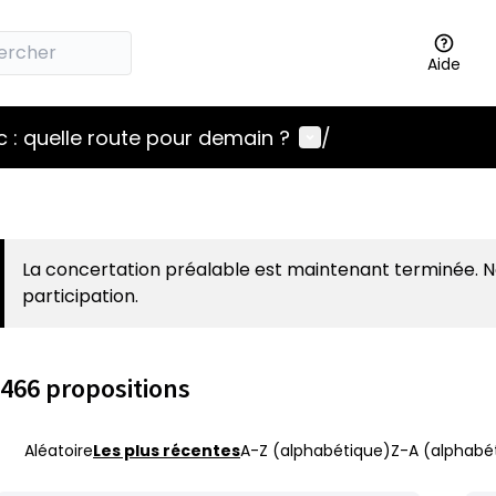
Aide
Menu utilisateur
 : quelle route pour demain ?
/
La concertation préalable est maintenant terminée. 
participation.
466 propositions
Aléatoire
Les plus récentes
A-Z (alphabétique)
Z-A (alphabét