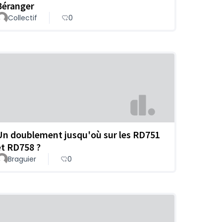
Béranger
Collectif
0
Un doublement jusqu'où sur les RD751
et RD758 ?
Braguier
0