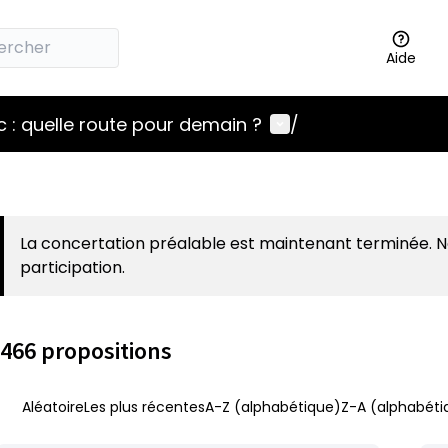
Aide
Menu utilisateur
 : quelle route pour demain ?
/
La concertation préalable est maintenant terminée. 
participation.
466 propositions
Aléatoire
Les plus récentes
A-Z (alphabétique)
Z-A (alphabéti