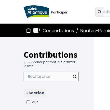
Accueil
Menu principal
/
Concertations
/
Nantes-Pornic
Contributions
Rechercher par mot-clé et filtrer
la liste .
Section
Tout