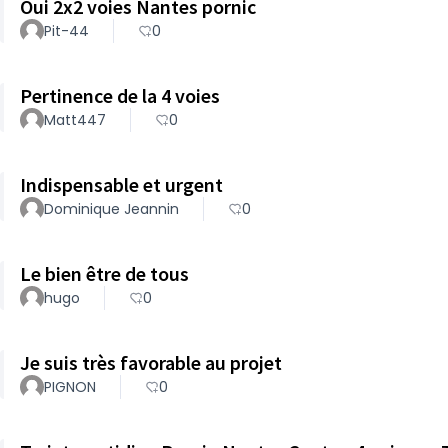
Oui 2x2 voies Nantes pornic
Pit-44
0
Pertinence de la 4 voies
Matt447
0
Indispensable et urgent
Dominique Jeannin
0
Le bien être de tous
hugo
0
Je suis très favorable au projet
PIGNON
0