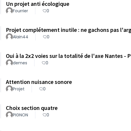
Un projet anti écologique
Fourrier
0
Projet complétement inutile : ne gachons pas l'ar
Alain44
0
Oui à la 2x2 voies sur la totalité de l'axe Nantes - 
demes
0
Attention nuisance sonore
Projet
0
Choix section quatre
PIGNON
0