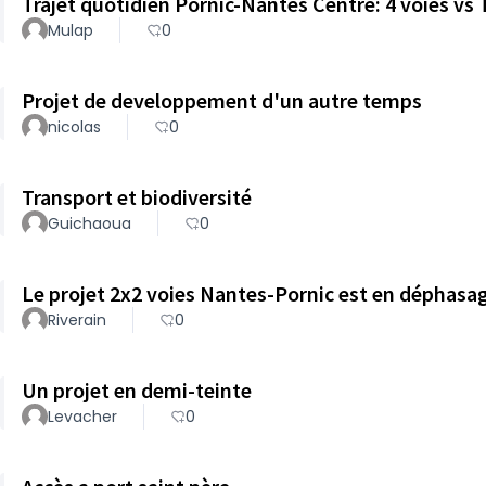
Trajet quotidien Pornic-Nantes Centre: 4 voies v
Mulap
0
Projet de developpement d'un autre temps
nicolas
0
Transport et biodiversité
Guichaoua
0
Le projet 2x2 voies Nantes-Pornic est en déphasag
Riverain
0
Un projet en demi-teinte
Levacher
0