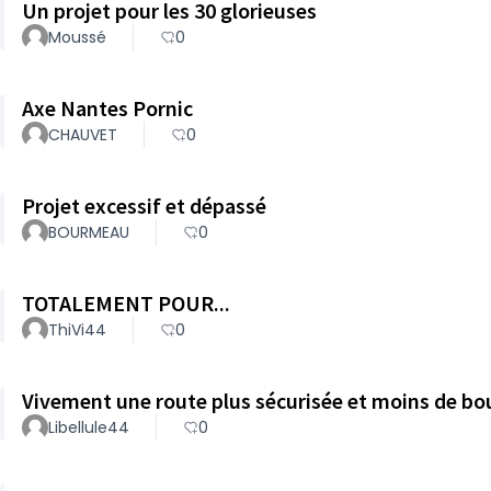
Un projet pour les 30 glorieuses
Moussé
0
Axe Nantes Pornic
CHAUVET
0
Projet excessif et dépassé
BOURMEAU
0
TOTALEMENT POUR...
ThiVi44
0
Vivement une route plus sécurisée et moins de b
Libellule44
0