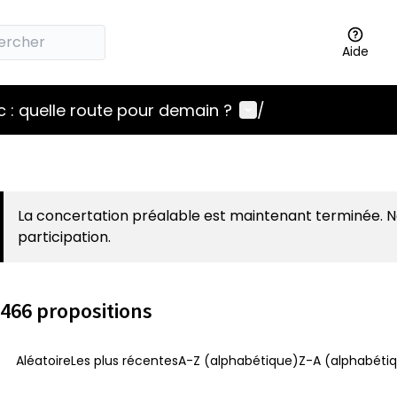
Aide
Menu utilisateur
 : quelle route pour demain ?
/
La concertation préalable est maintenant terminée. 
participation.
466 propositions
Aléatoire
Les plus récentes
A-Z (alphabétique)
Z-A (alphabétiq