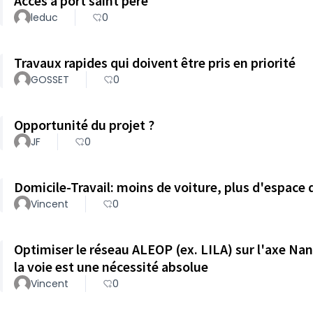
Accès a port saint père
leduc
0
Travaux rapides qui doivent être pris en priorité
GOSSET
0
Opportunité du projet ?
JF
0
Domicile-Travail: moins de voiture, plus d'espace
Vincent
0
Optimiser le réseau ALEOP (ex. LILA) sur l'axe Na
la voie est une nécessité absolue
Vincent
0