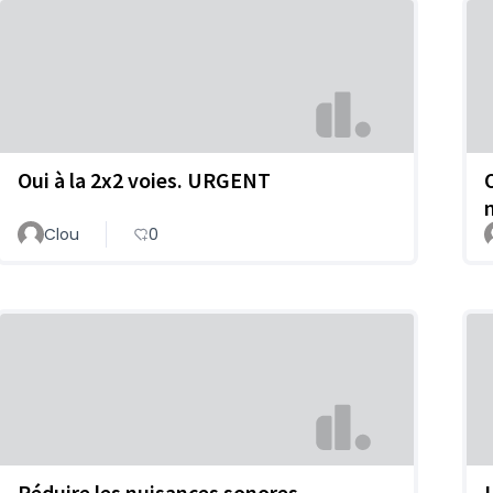
Oui à la 2x2 voies. URGENT
Clou
0
Réduire les nuisances sonores
L