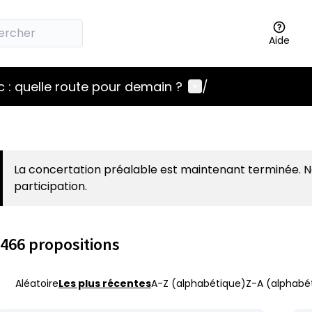
Aide
Menu utilisateur
 : quelle route pour demain ?
/
La concertation préalable est maintenant terminée. 
participation.
466 propositions
Aléatoire
Les plus récentes
A-Z (alphabétique)
Z-A (alphabét