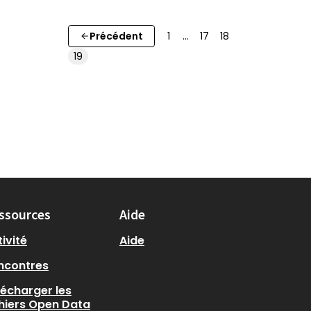
Précédent
1
…
17
18
19
ssources
Aide
ivité
Aide
ncontres
lécharger les
chiers Open Data