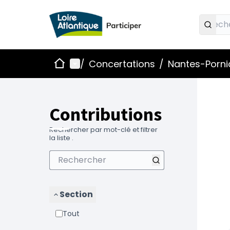
Accueil
Menu principal
/
Concertations
/
Nantes-Pornic
Contributions
Rechercher par mot-clé et filtrer
la liste .
Section
Tout