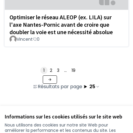
Optimiser le réseau ALEOP (ex. LILA) sur
l'axe Nantes-Pornic avant de croire que
doubler la voie est une nécessité absolue
Vincent
0
1
2
3
…
19
Résultats par page :
25
Voir toutes les contributions retirées
Informations sur les cookies utilisés sur le site web
Nous utilisons des cookies sur notre site Web pour
améliorer la performance et les contenus du site. Les
Conditions d'utilisation