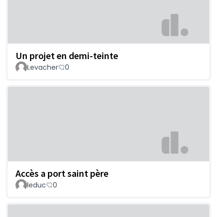
Un projet en demi-teinte
Levacher
0
Accès a port saint père
leduc
0