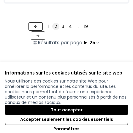
1
2
3
4
…
19
Résultats par page :
25
Voir toutes les contributions retirées
Informations sur les cookies utilisés sur le site web
Nous utilisons des cookies sur notre site Web pour
améliorer la performance et les contenus du site. Les
Conditions d'utilisation
cookies nous permettent de fournir une expérience
Paramètres des cookies
utilisateur et un contenu plus personnalisés à partir de nos
participer.loire-atlantique.fr sur Facebook
participer.loire-atlantique.fr sur Instagram
participer.loire-atlantique.fr sur YouTube
canaux de médias sociaux.
(Nouvelle fenêtre)
(Nouvelle fenêtre)
(Nouvelle fenêtre)
Tout accepter
Accepter seulement les cookies essentiels
Licence C
(Nouvelle 
Paramètres
(Nouvelle fenêtre)
Site réalisé grâce au
logiciel libre Decidim
.