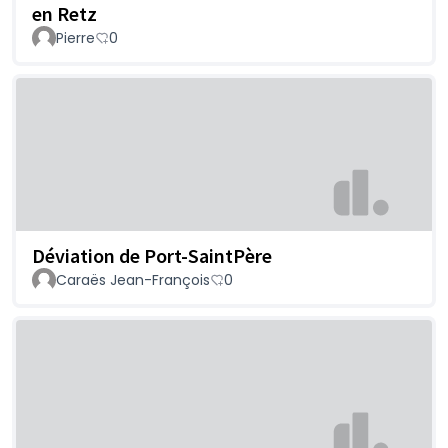
en Retz
Pierre
0
Déviation de Port-SaintPère
Caraës Jean-François
0