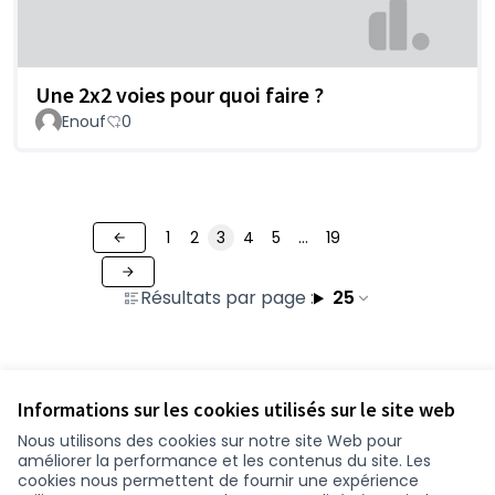
Une 2x2 voies pour quoi faire ?
Enouf
0
1
2
3
4
5
…
19
Résultats par page :
25
Voir toutes les contributions retirées
Informations sur les cookies utilisés sur le site web
Nous utilisons des cookies sur notre site Web pour
améliorer la performance et les contenus du site. Les
Conditions d'utilisation
cookies nous permettent de fournir une expérience
Paramètres des cookies