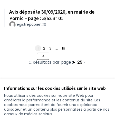
Avis déposé le 30/09/2020, en mairie de
Pornic – page : 3/52 n° 01
registrepapier
0
1
2
3
…
19
Résultats par page :
25
Voir toutes les contributions retirées
Informations sur les cookies utilisés sur le site web
Nous utilisons des cookies sur notre site Web pour
améliorer la performance et les contenus du site. Les
Conditions d'utilisation
cookies nous permettent de fournir une expérience
Paramètres des cookies
utilisateur et un contenu plus personnalisés à partir de nos
participer.loire-atlantique.fr sur Facebook
participer.loire-atlantique.fr sur Instagram
participer.loire-atlantique.fr sur YouTube
canaux de médias sociaux.