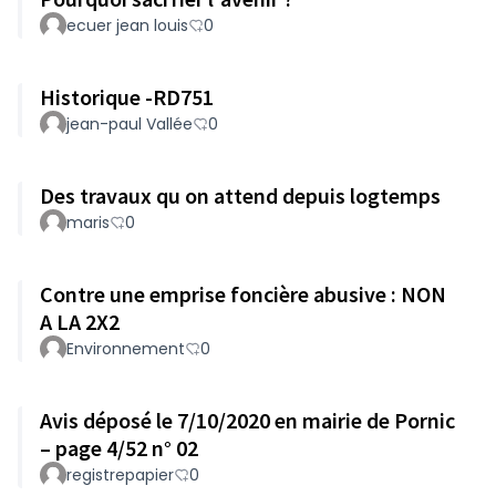
ecuer jean louis
0
Historique -RD751
jean-paul Vallée
0
Des travaux qu on attend depuis logtemps
maris
0
Contre une emprise foncière abusive : NON
A LA 2X2
Environnement
0
Avis déposé le 7/10/2020 en mairie de Pornic
– page 4/52 n° 02
registrepapier
0