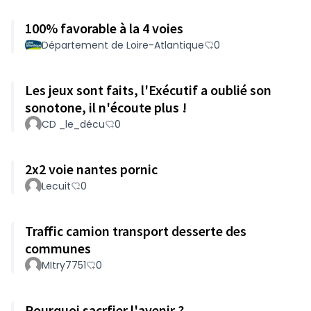
100% favorable à la 4 voies
Département de Loire-Atlantique
0
Les jeux sont faits, l'Exécutif a oublié son
sonotone, il n'écoute plus !
CD _le_décu
0
2x2 voie nantes pornic
Lecuit
0
Traffic camion transport desserte des
communes
MItry7751
0
Pourquoi sacrfier l'avenir ?