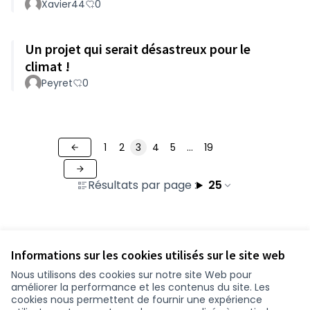
Xavier44
0
Un projet qui serait désastreux pour le
climat !
Peyret
0
1
2
3
4
5
…
19
Résultats par page :
25
Voir toutes les contributions retirées
Informations sur les cookies utilisés sur le site web
Nous utilisons des cookies sur notre site Web pour
améliorer la performance et les contenus du site. Les
Conditions d'utilisation
cookies nous permettent de fournir une expérience
Paramètres des cookies