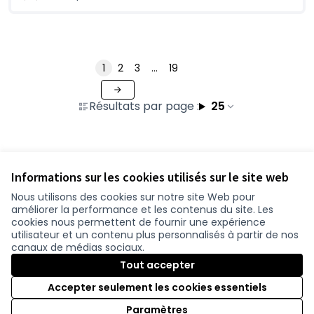
1
2
3
…
19
Résultats par page :
25
Voir toutes les contributions retirées
Informations sur les cookies utilisés sur le site web
Nous utilisons des cookies sur notre site Web pour
améliorer la performance et les contenus du site. Les
Conditions d'utilisation
cookies nous permettent de fournir une expérience
Paramètres des cookies
utilisateur et un contenu plus personnalisés à partir de nos
participer.loire-atlantique.fr sur Facebook
participer.loire-atlantique.fr sur Instagram
participer.loire-atlantique.fr sur YouTube
canaux de médias sociaux.
(Nouvelle fenêtre)
(Nouvelle fenêtre)
(Nouvelle fenêtre)
Tout accepter
Accepter seulement les cookies essentiels
Licence C
(Nouvelle 
Paramètres
(Nouvelle fenêtre)