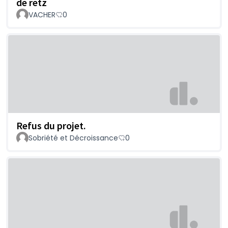
de retz
VACHER
0
Refus du projet.
Sobriété et Décroissance
0