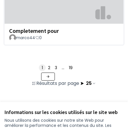
Completement pour
marco44
0
1
2
3
…
19
Résultats par page :
25
Voir toutes les contributions retirées
Informations sur les cookies utilisés sur le site web
Nous utilisons des cookies sur notre site Web pour
améliorer la performance et les contenus du site. Les
Conditions d'utilisation