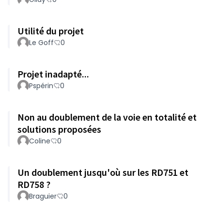
Utilité du projet
Le Goff
0
Projet inadapté...
Pspérin
0
Non au doublement de la voie en totalité et
solutions proposées
Coline
0
Un doublement jusqu'où sur les RD751 et
RD758 ?
Braguier
0