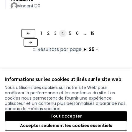
Vincent
0
1
2
3
4
5
6
…
19
Résultats par page :
25
Voir toutes les contributions retirées
Informations sur les cookies utilisés sur le site web
Nous utilisons des cookies sur notre site Web pour
améliorer la performance et les contenus du site. Les
Conditions d'utilisation
cookies nous permettent de fournir une expérience
Paramètres des cookies
utilisateur et un contenu plus personnalisés à partir de nos
participer.loire-atlantique.fr sur Facebook
participer.loire-atlantique.fr sur Instagram
participer.loire-atlantique.fr sur YouTube
canaux de médias sociaux.
(Nouvelle fenêtre)
(Nouvelle fenêtre)
(Nouvelle fenêtre)
Tout accepter
Accepter seulement les cookies essentiels
Licence C
(Nouvelle 