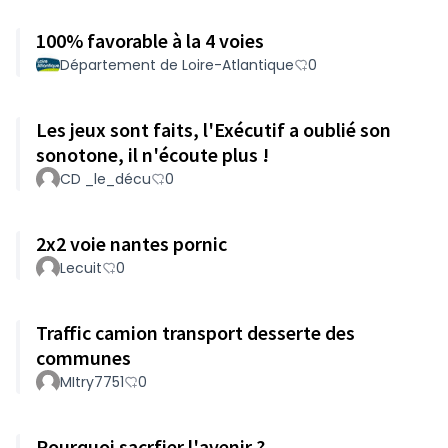
100% favorable à la 4 voies
Département de Loire-Atlantique
0
Les jeux sont faits, l'Exécutif a oublié son
sonotone, il n'écoute plus !
CD _le_décu
0
2x2 voie nantes pornic
Lecuit
0
Traffic camion transport desserte des
communes
MItry7751
0
Pourquoi sacrfier l'avenir ?