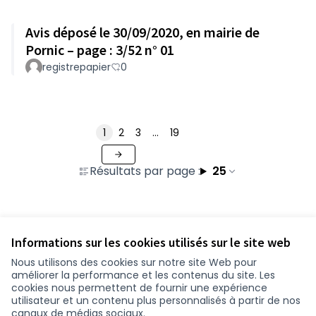
Avis déposé le 30/09/2020, en mairie de
Pornic – page : 3/52 n° 01
registrepapier
0
1
2
3
…
19
Résultats par page :
25
Voir toutes les contributions retirées
Informations sur les cookies utilisés sur le site web
Nous utilisons des cookies sur notre site Web pour
améliorer la performance et les contenus du site. Les
Conditions d'utilisation
cookies nous permettent de fournir une expérience
Paramètres des cookies
utilisateur et un contenu plus personnalisés à partir de nos
participer.loire-atlantique.fr sur Facebook
participer.loire-atlantique.fr sur Instagram
participer.loire-atlantique.fr sur YouTube
canaux de médias sociaux.