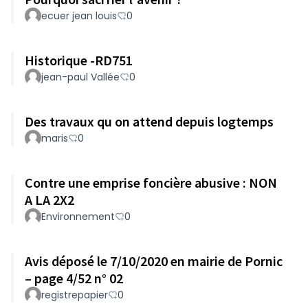
ecuer jean louis
0
Historique -RD751
jean-paul Vallée
0
Des travaux qu on attend depuis logtemps
maris
0
Contre une emprise foncière abusive : NON
A LA 2X2
Environnement
0
Avis déposé le 7/10/2020 en mairie de Pornic
– page 4/52 n° 02
registrepapier
0