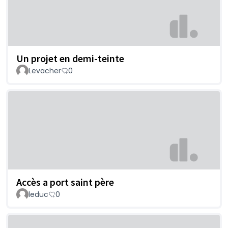
Un projet en demi-teinte
Levacher
0
Accès a port saint père
leduc
0