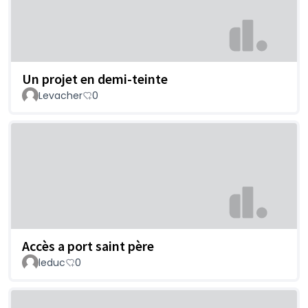
Un projet en demi-teinte
Levacher
0
Accès a port saint père
leduc
0