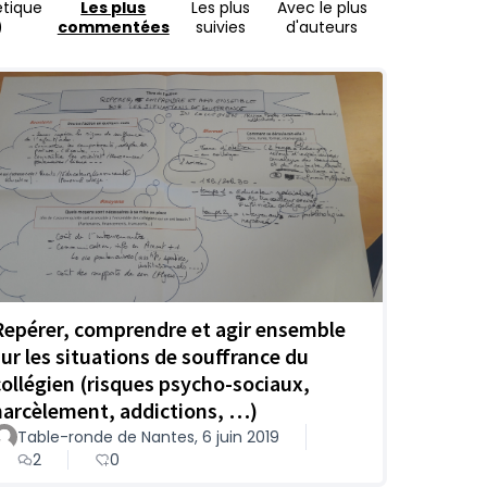
étique
Les plus
Les plus
Avec le plus
)
commentées
suivies
d'auteurs
Repérer, comprendre et agir ensemble
sur les situations de souffrance du
collégien (risques psycho-sociaux,
harcèlement, addictions, …)
Table-ronde de Nantes, 6 juin 2019
2
0