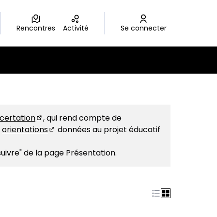
Rencontres
Activité
Se connecter
r
ncertation
, qui rend compte de
(S'ouvre dans un nouvel onglet)
s
orientations
données au projet éducatif
(S'ouvre dans un nouvel onglet)
suivre" de la page Présentation.