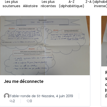
Les plus
Les plus
A-Z
Z-A (alphab
soutenues
Aléatoire
récentes
(alphabétique)
inverse
Jeu me déconnecte
Table-ronde de St-Nazaire, 4 juin 2019
2
0