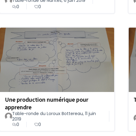
Table-ronde de Nantes, 6 juin 2019
0
0
Une production numérique pour
apprendre
Table-ronde du Loroux Bottereau, 11 juin
2019
0
0