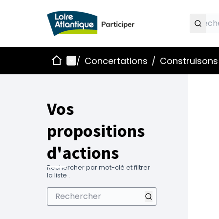
Accueil
Menu principal
/
Concertations
/
Construisons 
Vos
propositions
d'actions
Rechercher par mot-clé et filtrer
la liste .