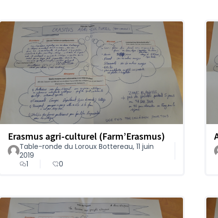
Erasmus agri-culturel (Farm’Erasmus)
Table-ronde du Loroux Bottereau, 11 juin
2019
1
0