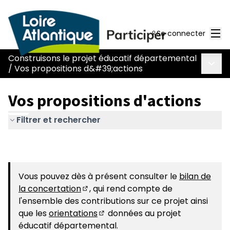
Men
Se connecter
Construisons le projet éducatif départemental
Menu 
/
Vos propositions d&#39;actions
Vos propositions d'actions
Filtrer et rechercher
Vous pouvez dès à présent consulter le
bilan de
la concertation
, qui rend compte de
(S'ouvre dans un nouvel onglet)
l'ensemble des contributions sur ce projet ainsi
que les
orientations
données au projet
(S'ouvre dans un nouvel onglet)
éducatif départemental.