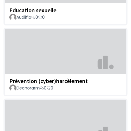
Education sexuelle
Audliflo
0
0
Prévention (cyber)harcèlement
Eleonorarm
0
0