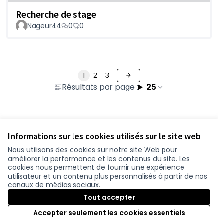
Recherche de stage
Nageur44
0
0
1
2
3
Résultats par page :
25
Voir toutes les propositions retirées
Informations sur les cookies utilisés sur le site web
Nous utilisons des cookies sur notre site Web pour
améliorer la performance et les contenus du site. Les
Conditions d'utilisation
cookies nous permettent de fournir une expérience
Paramètres des cookies
utilisateur et un contenu plus personnalisés à partir de nos
participer.loire-atlantique.fr sur Facebook
participer.loire-atlantique.fr sur Instagram
participer.loire-atlantique.fr sur YouTube
canaux de médias sociaux.
(Nouvelle fenêtre)
(Nouvelle fenêtre)
(Nouvelle fenêtre)
Tout accepter
Accepter seulement les cookies essentiels