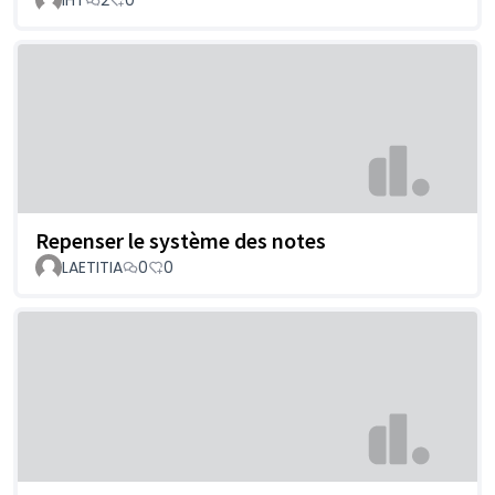
IHT
2
0
Repenser le système des notes
LAETITIA
0
0