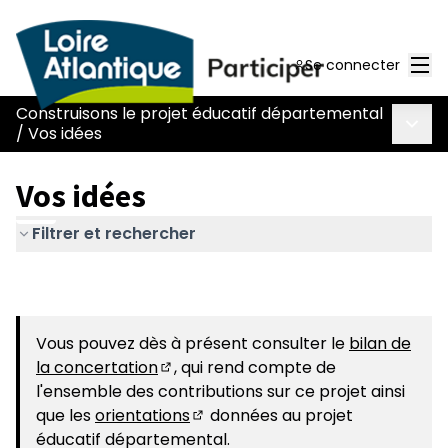
Men
Se connecter
Construisons le projet éducatif départemental
Menu 
/
Vos idées
Vos idées
Filtrer et rechercher
Vous pouvez dès à présent consulter le
bilan de
la concertation
, qui rend compte de
(S'ouvre dans un nouvel onglet)
l'ensemble des contributions sur ce projet ainsi
que les
orientations
données au projet
(S'ouvre dans un nouvel onglet)
éducatif départemental.