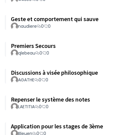
Geste et comportement qui sauve
naudiere
0
0
Premiers Secours
qlebeau
0
0
Discussions à visée philosophique
AGATHE
0
0
Repenser le système des notes
LAETITIA
0
0
Application pour les stages de 3ème
Bleuen
0
0