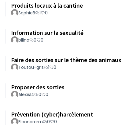
Produits locaux à la cantine
SophieB
1
0
Information sur la sexualité
bllina
0
0
Faire des sorties sur le thème des animaux
Toutou-gris
1
0
Proposer des sorties
Alexis14
0
0
Prévention (cyber)harcèlement
Eleonorarm
0
0