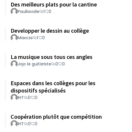
Des meilleurs plats pour la cantine
Paullavoile
1
0
Developper le dessin au collège
Maxcss
1
0
La musique sous tous ces angles
Jojo le guitariste
0
0
Espaces dans les collèges pour les
dispositifs spécialisés
IHT
0
0
Coopération plutôt que compétition
IHT
0
0