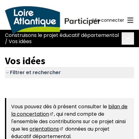
Men
Se connecter
Construisons le projet éducatif départemental
Menu 
/
Vos idées
Vos idées
Filtrer et rechercher
Vous pouvez dès à présent consulter le
bilan de
la concertation
, qui rend compte de
(S'ouvre dans un nouvel onglet)
l'ensemble des contributions sur ce projet ainsi
que les
orientations
données au projet
(S'ouvre dans un nouvel onglet)
éducatif départemental.