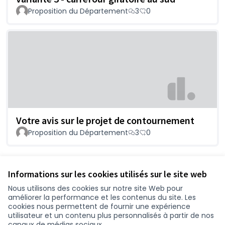
Proposition du Département
3
0
Votre avis sur le projet de contournement
Proposition du Département
3
0
Voir toutes les propositions retirées
Informations sur les cookies utilisés sur le site web
Nous utilisons des cookies sur notre site Web pour
améliorer la performance et les contenus du site. Les
Conditions d'utilisation
cookies nous permettent de fournir une expérience
Paramètres des cookies
utilisateur et un contenu plus personnalisés à partir de nos
participer.loire-atlantique.fr sur Facebook
participer.loire-atlantique.fr sur Instagram
participer.loire-atlantique.fr sur YouTube
canaux de médias sociaux.