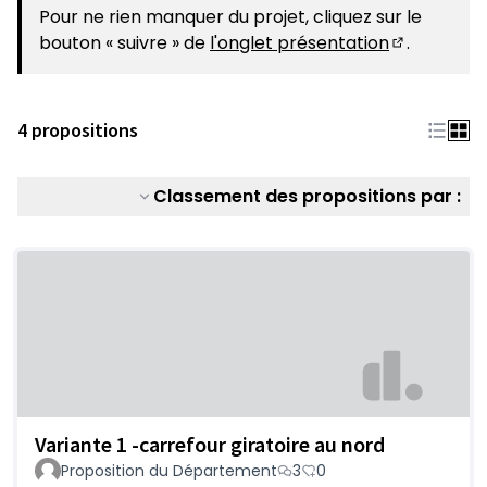
(S'ouvre dans un nouvel onglet)
Pour ne rien manquer du projet, cliquez sur le
bouton « suivre » de
l'onglet présentation
.
(S'ouvre da
4 propositions
Classement des propositions par :
Variante 1 -carrefour giratoire au nord
Proposition du Département
3
0